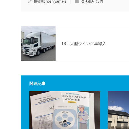
投稿者:
hoshiyama-s
取り組み
,
設備
13ｔ大型ウイング車導入
関連記事